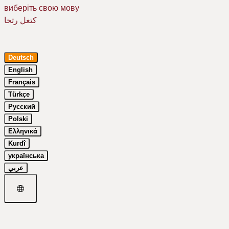
виберіть свою мову
كتغل رتخا
Deutsch
English
Français
Türkçe
Um Ihr Erlebnis auf unserer Website zu verbessern, verwenden wir
Русский
Cookies. Dazu benötigen wir Ihre Einwilligung. Erfahren Sie mehr in
unserer
Datenschutzerklärung
.
Polski
Ελληνικά
Essenziell
Kurdî
Google Maps
українська
عربي
nur notwendige
auswahl bestätigen