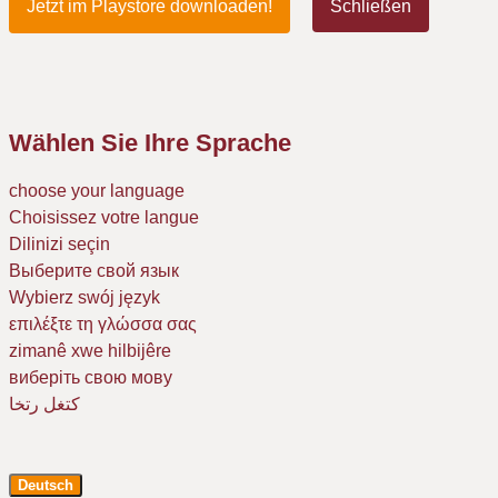
Jetzt im Playstore downloaden!
Schließen
Wählen Sie Ihre Sprache
choose your language
Choisissez votre langue
Dilinizi seçin
Выберите свой язык
Wybierz swój język
επιλέξτε τη γλώσσα σας
zimanê xwe hilbijêre
виберіть свою мову
كتغل رتخا
Deutsch