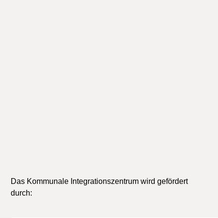
Studium
Universität Bielefeld, Hochschule
Bielefeld (HSBI)
Anerkennung ausländischer
Bildungsabschlüsse
Das Kommunale Integrationszentrum wird gefördert
durch: