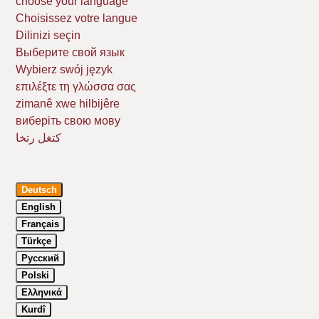
choose your language
Choisissez votre langue
Dilinizi seçin
Выберите свой язык
Wybierz swój język
επιλέξτε τη γλώσσα σας
zimanê xwe hilbijêre
виберіть свою мову
كتغل رتخا
Deutsch
English
Français
Türkçe
Русский
Polski
Ελληνικά
Kurdî