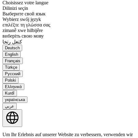
Choisissez votre langue
Dilinizi seçin
Выберите свой язык
Wybierz swój język
επιλέξτε τη γλώσσα σας
zimanê xwe hilbijêre
виберіть свою мову
كتغل رتخا
Deutsch
English
Français
Türkçe
Русский
Polski
Ελληνικά
Kurdî
українська
عربي
Um Ihr Erlebnis auf unserer Website zu verbessern, verwenden wir