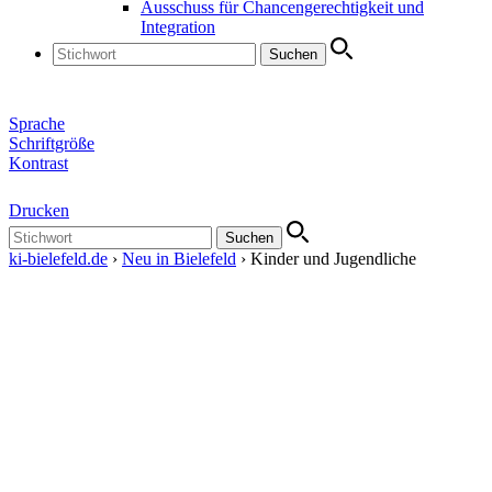
Ausschuss für Chancengerechtigkeit und
Integration
Sprache
Schrift­größe
Kontrast
Drucken
ki-bielefeld.de
›
Neu in Bielefeld
›
Kinder und Jugendliche
Hier finden Sie Angebote für Kinder und
Jugendliche in Bielefeld:
Eine Übersicht mit allen Kinder- und Jugendtreffs finden Sie auf