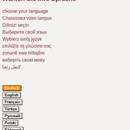
choose your language
Choisissez votre langue
Dilinizi seçin
Выберите свой язык
Wybierz swój język
επιλέξτε τη γλώσσα σας
zimanê xwe hilbijêre
виберіть свою мову
كتغل رتخا
Deutsch
English
Français
Türkçe
Русский
Um Ihr Erlebnis auf unserer Website zu verbessern, verwenden wir
Polski
Cookies. Dazu benötigen wir Ihre Einwilligung. Erfahren Sie mehr in
Ελληνικά