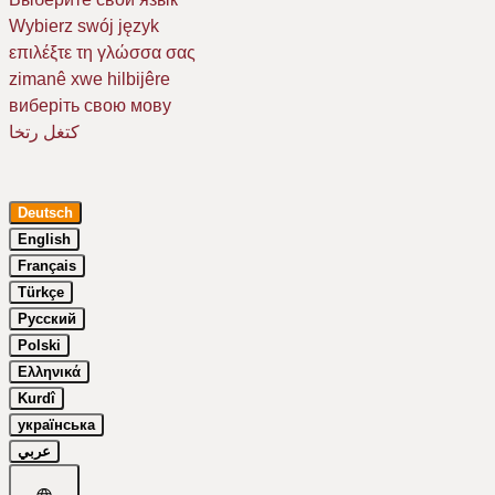
Wybierz swój język
επιλέξτε τη γλώσσα σας
zimanê xwe hilbijêre
виберіть свою мову
كتغل رتخا
Deutsch
English
Français
Türkçe
Русский
Um Ihr Erlebnis auf unserer Website zu verbessern, verwenden wir
Polski
Cookies. Dazu benötigen wir Ihre Einwilligung. Erfahren Sie mehr in
unserer
Datenschutzerklärung
.
Ελληνικά
Kurdî
Essenziell
українська
Google Maps
عربي