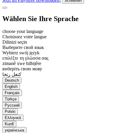
Jetzt im Playstore downloaden!
Schließen
Wählen Sie Ihre Sprache
choose your language
Choisissez votre langue
Dilinizi seçin
Выберите свой язык
Wybierz swój język
επιλέξτε τη γλώσσα σας
zimanê xwe hilbijêre
виберіть свою мову
كتغل رتخا
Deutsch
English
Français
Türkçe
Русский
Polski
Ελληνικά
Kurdî
українська