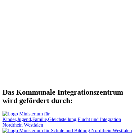
11:00 - 13:00 Uhr
Herforderstr. 74
33602 Bielefeld
Im Kalender speichern
Rechtliche Hinweise
Alle Termine im vorliegenden Veranstaltungskalender wurden von
Veranstaltern, Vereinen oder Zuständigen übermittelt. Bitte
informieren Sie sich vor einem Besuch von Veranstaltungen, die
nicht durch das KI Bielefeld durchgeführt werden, im Internet oder
in der Presse. Der Herausgeber übernimmt keine Gewähr für die
Richtigkeit, Aktualität oder Vollständigkeit der Informationen. Jede
Haftung von Schäden, die durch die Nutzung der dargebotenen
Informationen verursacht wurden, ist grundsätzlich ausgeschlossen.
Das Kommunale Integrationszentrum
wird gefördert durch: