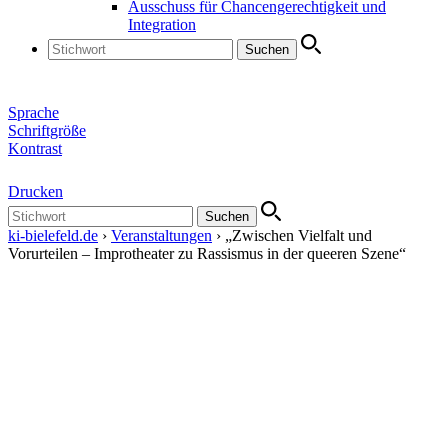
Ausschuss für Chancengerechtigkeit und
Integration
Sprache
Schrift­größe
Kontrast
Drucken
ki-bielefeld.de
›
Veranstaltungen
›
„Zwischen Vielfalt und
Vorurteilen – Improtheater zu Rassismus in der queeren Szene“
„Zwischen Vielfalt und Vorurteilen –
Improtheater zu Rassismus in der
queeren Szene“
„Zwischen Vielfalt und Vorurteilen – Improtheater zu Rassismus in
der queeren Szene“
Anmeldetext: