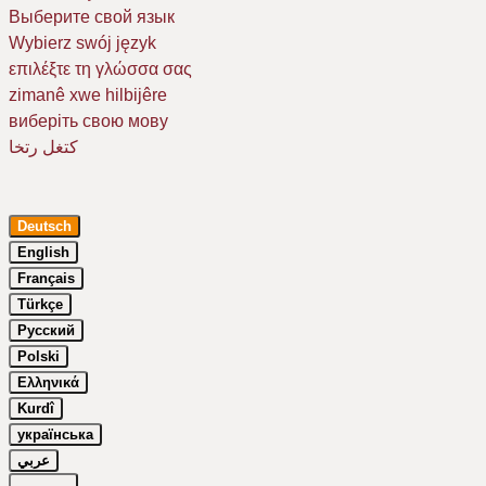
Выберите свой язык
Wybierz swój język
επιλέξτε τη γλώσσα σας
zimanê xwe hilbijêre
виберіть свою мову
كتغل رتخا
Deutsch
English
Français
Türkçe
Русский
Um Ihr Erlebnis auf unserer Website zu verbessern, verwenden wir
Cookies. Dazu benötigen wir Ihre Einwilligung. Erfahren Sie mehr in
Polski
unserer
Datenschutzerklärung
.
Ελληνικά
Kurdî
Essenziell
українська
Google Maps
عربي