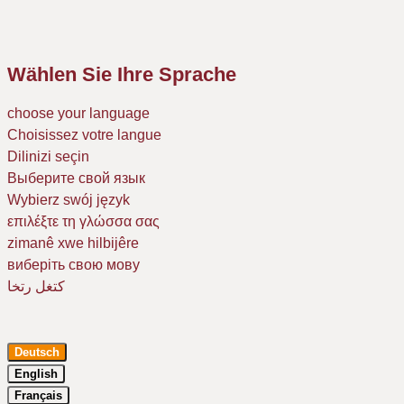
Wählen Sie Ihre Sprache
choose your language
Choisissez votre langue
Dilinizi seçin
Выберите свой язык
Wybierz swój język
επιλέξτε τη γλώσσα σας
zimanê xwe hilbijêre
виберіть свою мову
كتغل رتخا
Deutsch
English
Français