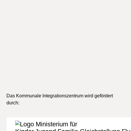
Veranstaltungen, die nicht durch das KI Bielefeld
durchgeführt werden, im Internet oder in der
Presse. Der Herausgeber übernimmt keine Gewähr
für die Richtigkeit, Aktualität oder Vollständigkeit
der Informationen. Jede Haftung von Schäden, die
durch die Nutzung der dargebotenen Informationen
verursacht wurden, ist grundsätzlich
ausgeschlossen.
Das Kommunale Integrationszentrum wird gefördert
durch: