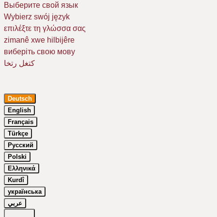
Выберите свой язык
Wybierz swój język
επιλέξτε τη γλώσσα σας
zimanê xwe hilbijêre
виберіть свою мову
كتغل رتخا
Deutsch
English
Français
Türkçe
Русский
Um Ihr Erlebnis auf unserer Website zu verbessern, verwenden wir
Cookies. Dazu benötigen wir Ihre Einwilligung. Erfahren Sie mehr in
Polski
unserer
Datenschutzerklärung
.
Ελληνικά
Kurdî
Essenziell
українська
Google Maps
عربي