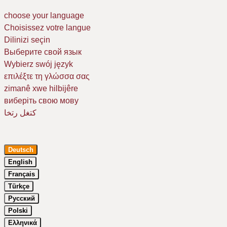
choose your language
Choisissez votre langue
Dilinizi seçin
Выберите свой язык
Wybierz swój język
επιλέξτε τη γλώσσα σας
zimanê xwe hilbijêre
виберіть свою мову
كتغل رتخا
Deutsch
English
Français
Türkçe
Русский
Um Ihr Erlebnis auf unserer Website zu verbessern, verwenden wir
Cookies. Dazu benötigen wir Ihre Einwilligung. Erfahren Sie mehr in
Polski
unserer
Datenschutzerklärung
.
Ελληνικά