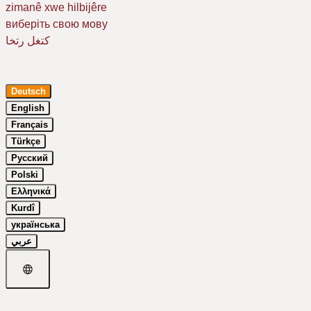
zimanê xwe hilbijêre
виберіть свою мову
كتغل رتخا
Deutsch
English
Français
Türkçe
Русский
Um Ihr Erlebnis auf unserer Website zu verbessern, verwenden wir
Polski
Cookies. Dazu benötigen wir Ihre Einwilligung. Erfahren Sie mehr in
unserer
Datenschutzerklärung
.
Ελληνικά
Kurdî
Essenziell
українська
Google Maps
عربي
nur notwendige
auswahl bestätigen