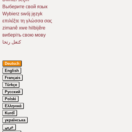
Выберите свой язык
Wybierz swój język
επιλέξτε τη γλώσσα σας
zimanê xwe hilbijêre
виберіть свою мову
كتغل رتخا
Deutsch
English
Français
Türkçe
Русский
Um Ihr Erlebnis auf unserer Website zu verbessern, verwenden wir
Cookies. Dazu benötigen wir Ihre Einwilligung. Erfahren Sie mehr in
Polski
unserer
Datenschutzerklärung
.
Ελληνικά
Kurdî
Essenziell
українська
Google Maps
عربي