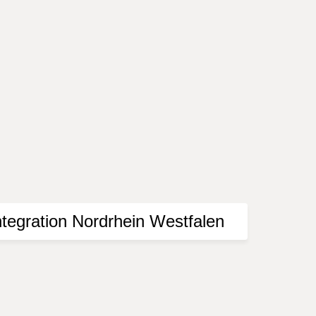
mittelt. Bitte informieren Sie sich vor einem
Presse. Der Herausgeber übernimmt keine Gewähr
e Nutzung der dargebotenen Informationen