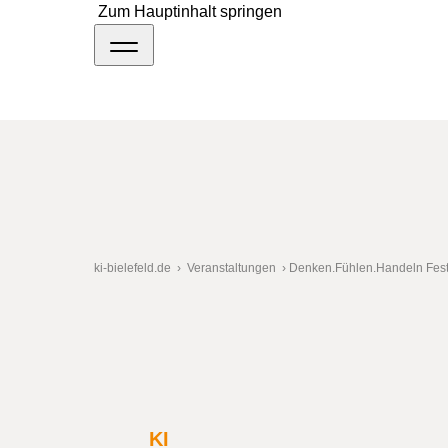
Zum Hauptinhalt springen
ki-bielefeld.de
›
Veranstaltungen
›
Denken.Fühlen.Handeln Fest
Denken.Fühlen.Han
KI