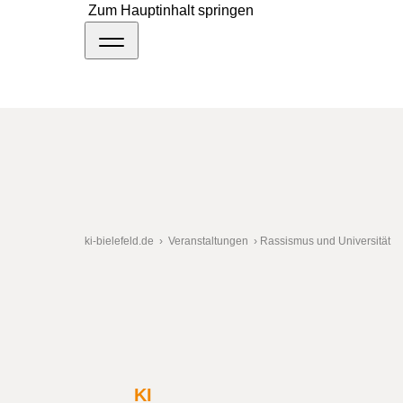
Zum Hauptinhalt springen
ki-bielefeld.de
›
Veranstaltungen
›
Rassismus und Universität
Rassismus und Uni
Als gesamtgesellschaftliches Problem betriff
KI