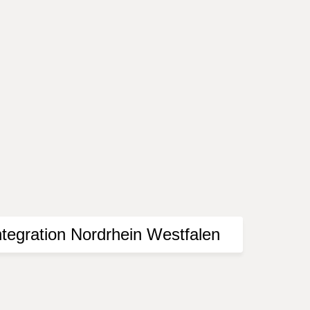
mittelt. Bitte informieren Sie sich vor einem
Presse. Der Herausgeber übernimmt keine Gewähr
e Nutzung der dargebotenen Informationen