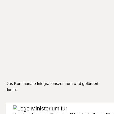
Veranstaltungen, die nicht durch das KI Bielefeld
durchgeführt werden, im Internet oder in der
Presse. Der Herausgeber übernimmt keine Gewähr
für die Richtigkeit, Aktualität oder Vollständigkeit
der Informationen. Jede Haftung von Schäden, die
durch die Nutzung der dargebotenen Informationen
verursacht wurden, ist grundsätzlich
ausgeschlossen.
Das Kommunale Integrationszentrum wird gefördert
durch: