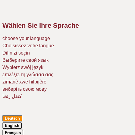
Wählen Sie Ihre Sprache
choose your language
Choisissez votre langue
Dilinizi seçin
Выберите свой язык
Wybierz swój język
επιλέξτε τη γλώσσα σας
zimanê xwe hilbijêre
виберіть свою мову
كتغل رتخا
Deutsch
English
Français