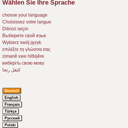
Wählen Sie Ihre Sprache
choose your language
Choisissez votre langue
Dilinizi seçin
Выберите свой язык
Wybierz swój język
επιλέξτε τη γλώσσα σας
zimanê xwe hilbijêre
виберіть свою мову
كتغل رتخا
Deutsch
English
Français
Türkçe
Русский
Um Ihr Erlebnis auf unserer Website zu verbessern, verwenden wir
Polski
Cookies. Dazu benötigen wir Ihre Einwilligung. Erfahren Sie mehr in