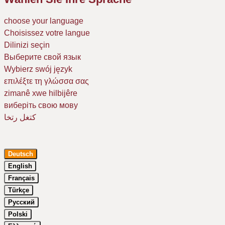
choose your language
Choisissez votre langue
Dilinizi seçin
Выберите свой язык
Wybierz swój język
επιλέξτε τη γλώσσα σας
zimanê xwe hilbijêre
виберіть свою мову
كتغل رتخا
Deutsch
English
Français
Türkçe
Русский
Um Ihr Erlebnis auf unserer Website zu verbessern, verwenden wir
Cookies. Dazu benötigen wir Ihre Einwilligung. Erfahren Sie mehr in
Polski
unserer
Datenschutzerklärung
.