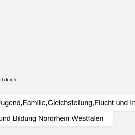
ender wurden von Veranstaltern, Vereinen oder Zuständigen über
as KI Bielefeld durchgeführt werden, im Internet oder in der 
gkeit der Informationen. Jede Haftung von Schäden, die durch di
lossen.
t durch: