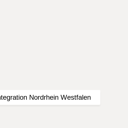
mittelt. Bitte informieren Sie sich vor einem
Presse. Der Herausgeber übernimmt keine Gewähr
e Nutzung der dargebotenen Informationen