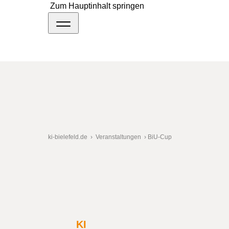
Zum Hauptinhalt springen
ki-bielefeld.de
›
Veranstaltungen
›
BiU-Cup
BiU-Cup
KI