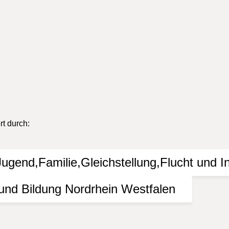
ender wurden von Veranstaltern, Vereinen oder Zuständigen über
as KI Bielefeld durchgeführt werden, im Internet oder in der 
gkeit der Informationen. Jede Haftung von Schäden, die durch di
lossen.
t durch: