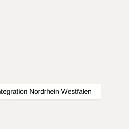
mittelt. Bitte informieren Sie sich vor einem
Presse. Der Herausgeber übernimmt keine Gewähr
e Nutzung der dargebotenen Informationen