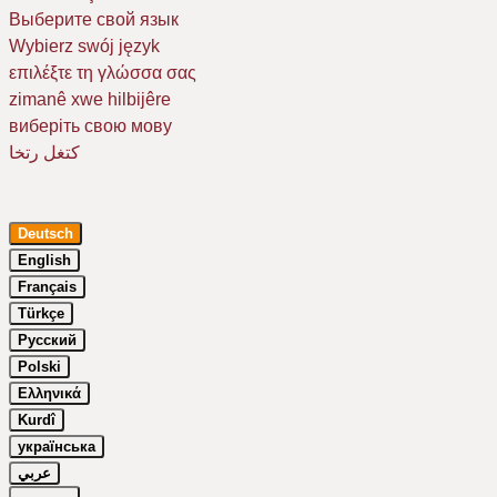
Выберите свой язык
Wybierz swój język
επιλέξτε τη γλώσσα σας
zimanê xwe hilbijêre
виберіть свою мову
كتغل رتخا
Deutsch
English
Français
Türkçe
Русский
Um Ihr Erlebnis auf unserer Website zu verbessern, verwenden wir
Polski
Cookies. Dazu benötigen wir Ihre Einwilligung. Erfahren Sie mehr in
unserer
Datenschutzerklärung
.
Ελληνικά
Kurdî
Essenziell
українська
Google Maps
عربي