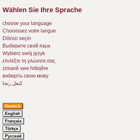
Wählen Sie Ihre Sprache
choose your language
Choisissez votre langue
Dilinizi seçin
Выберите свой язык
Wybierz swój język
επιλέξτε τη γλώσσα σας
zimanê xwe hilbijêre
виберіть свою мову
كتغل رتخا
Deutsch
English
Français
Türkçe
Русский
Um Ihr Erlebnis auf unserer Website zu verbessern, verwenden wir