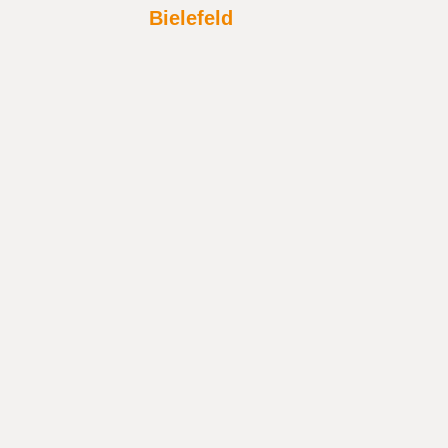
Bielefeld
Stadtteilzentrum Oberlohmannshof -GfS
Delphinstraße 1
33739 Bielefeld
gunda.sokoll@gfs-bielefeld.de
Tel.:
0176 - 43229553
Anrufen