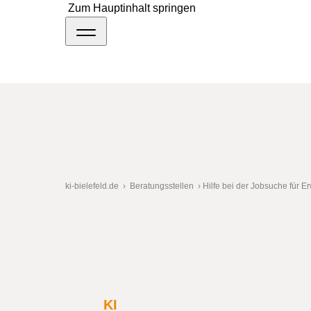
Zum Hauptinhalt springen
ki-bielefeld.de
›
Beratungsstellen
›
Hilfe bei der Jobsuche für 
Im Stadtteilzentrum in Jöllenbeck werden
KI