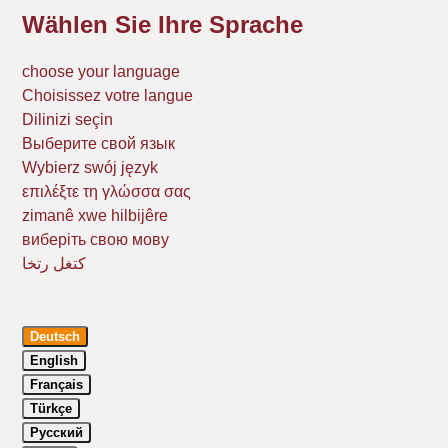
Wählen Sie Ihre Sprache
choose your language
Choisissez votre langue
Dilinizi seçin
Выберите свой язык
Wybierz swój język
επιλέξτε τη γλώσσα σας
zimanê xwe hilbijêre
виберіть свою мову
كتغل رتخا
Deutsch
English
Français
Türkçe
Русский