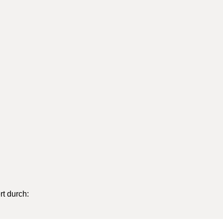
Google Maps wurde aufgrund Ihrer Datenschutzeinstellungen 
e
Einstellungen anzeigen
t durch: