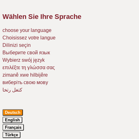
Wählen Sie Ihre Sprache
choose your language
Choisissez votre langue
Dilinizi seçin
Выберите свой язык
Wybierz swój język
επιλέξτε τη γλώσσα σας
zimanê xwe hilbijêre
виберіть свою мову
كتغل رتخا
Deutsch
English
Français
Türkçe