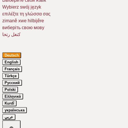
Выберите свой язык
Wybierz swój język
επιλέξτε τη γλώσσα σας
zimanê xwe hilbijêre
виберіть свою мову
كتغل رتخا
Deutsch
English
Français
Türkçe
Русский
Um Ihr Erlebnis auf unserer Website zu verbessern, verwenden wir
Polski
Cookies. Dazu benötigen wir Ihre Einwilligung. Erfahren Sie mehr in
Ελληνικά
unserer
Datenschutzerklärung
.
Kurdî
Essenziell
українська
Google Maps
عربي